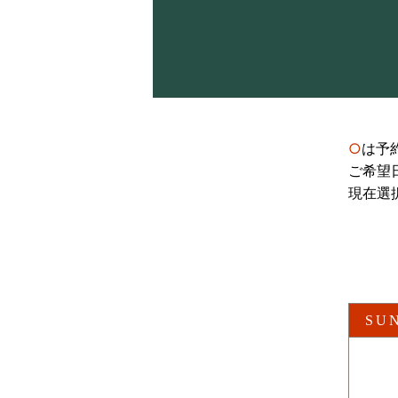
○
は予
ご希望
現在選
SU