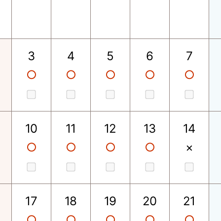
3
4
5
6
7
○
○
○
○
○
10
11
12
13
14
○
○
○
○
×
17
18
19
20
21
○
○
○
○
○