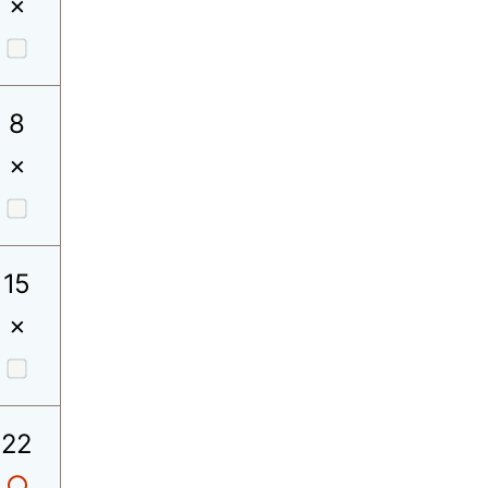
×
8
×
15
×
22
○