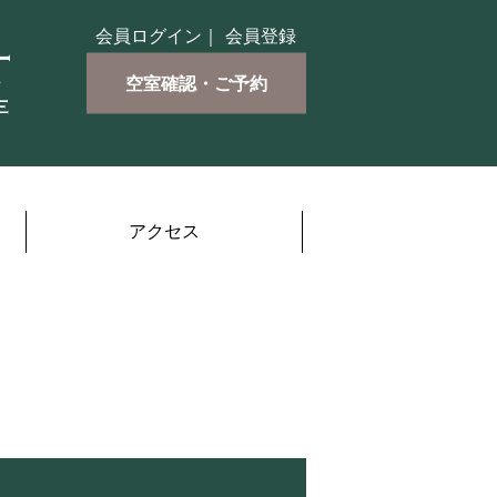
会員ログイン
｜
会員登録
空室確認・ご予約
アクセス