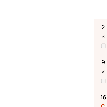
2
×
9
×
16
○