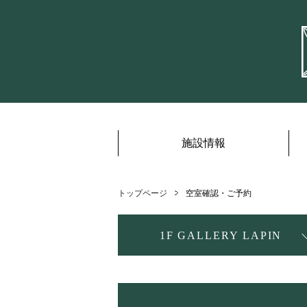
施設情報
トップページ
空室確認・ご予約
1F GALLERY LAPIN