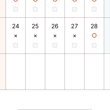
24
25
26
27
28
×
×
×
×
○