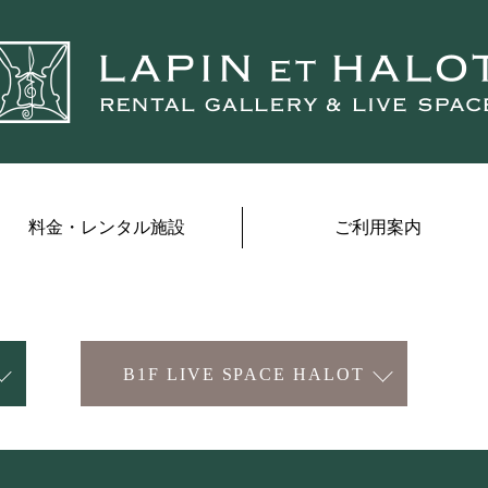
料金・レンタル施設
ご利用案内
B1F LIVE SPACE HALOT